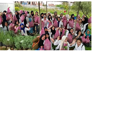
Casa degli studenti
"Dar Taliba"
Rapporto di attività del programma
Educazione allo sviluppo sostenibile
(ESD)
tematico:
Progetto di educazione popolare ESD,
conservazione e reintroduzione di