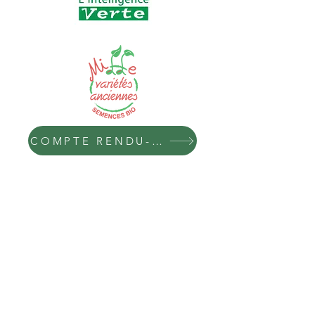
COMPTE RENDU- D'ACTIVITÉS
Récolte
Conditionnement
Acheminement
Cuisine
Livraison
Dégustation
Permacultura urbana,
Coesione sociale,
resilienza, gestione ecologica del territorio,