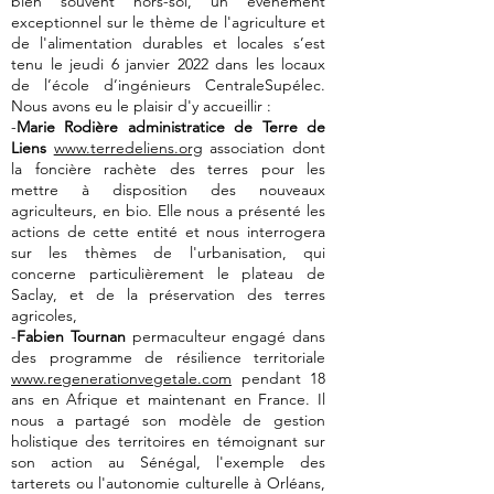
bien souvent hors-sol, un événement
exceptionnel sur le thème de l'agriculture et
de l'alimentation durables et locales s’est
tenu le jeudi 6 janvier 2022 dans les locaux
de l’école d’ingénieurs CentraleSupélec.
Nous avons eu le plaisir d'y accueillir :
-
Marie Rodière administratice de Terre de
Liens
www.terredeliens.org
association dont
la foncière rachète des terres pour les
mettre à disposition des nouveaux
agriculteurs, en bio. Elle nous a présenté les
actions de cette entité et nous interrogera
sur les thèmes de l'urbanisation, qui
concerne particulièrement le plateau de
Saclay, et de la préservation des terres
agricoles,
-
Fabien Tournan
permaculteur engagé dans
des programme de résilience territoriale
www.regenerationvegetale.com
pendant 18
ans en Afrique et maintenant en France. Il
nous a partagé son modèle de gestion
holistique des territoires en témoignant sur
son action au Sénégal, l'exemple des
tarterets ou l'autonomie culturelle à Orléans,