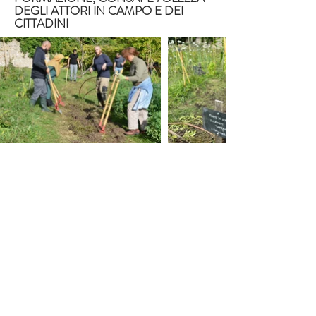
DEGLI ATTORI IN CAMPO E DEI
CITTADINI
Attori di supporto sul campo
- Supporto, formazione dei
protagonisti
- Definire una tabella di marcia e un
calendario
- Allestimento dei giardini con i
cittadini e i volontari dei Tarterêrts
Permacultura urbana,
Coesione sociale,
resilienza, gestione ecologica del territorio,