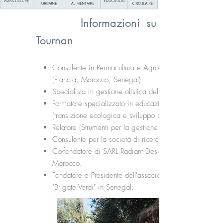
Informazioni su Fabien
Tournan
Consulente in Permacultura e Agroecologia
(Francia, Marocco, Senegal).
Specialista in gestione olistica del territorio.
Formatore specializzato in educazione
(transizione ecologica e sviluppo sostenibile).
Relatore (Strumenti per la gestione del territorio).
Consulente per la società di ricerca Gingko21.
Co-fondatore di SARL Radiant Design in
Marocco.
Fondatore e Presidente dell'associazione
"Brigate Verdi" in Senegal.