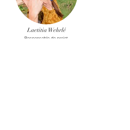
Laetitia Wehrlé
Responsable de projet,
Licence d'Aménagement Paysager et
gestion en développement durable du
CESS Epinal (88), Éducatrice en écologie
Actrice de terrain.
Structure :
"La Fée du Potager"
Zone : Sud Ouest