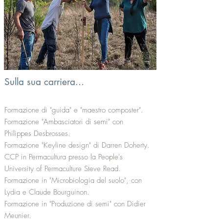
Sulla sua carriera...
Formazione di "guida" e "maestro composter".
Formazione "Ambasciatori di semi" con
Philippes Desbrosses.
Formazione "Keyline design" di Darren Doherty.
CCP in Permacultura presso la People's
University of Permaculture Steve Read.
Formazione in "Microbiologia del suolo", con
Lydia e Claude Bourguinon.
Formazione in "Produzione di semi" con Didier
Meunier.