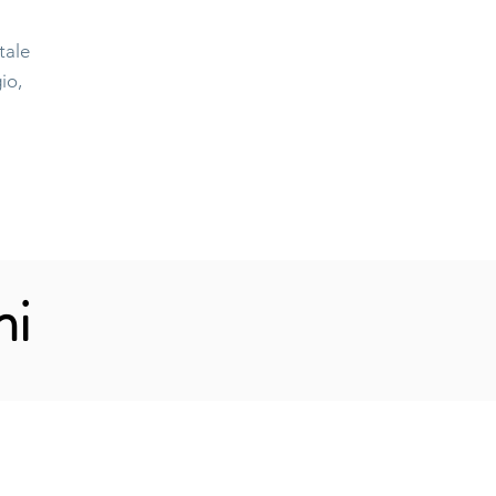
tale
io,
ni