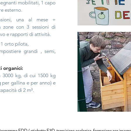
segnanti mobilitati, 1 capo
re esterno.
sioni, una al mese +
n zone con 3 sessioni di
o e rapporti di attività.
1 orto pilota,
mpostiere grandi
, semi,
i organici:
rca 3000 kg, di cui 1500 kg
g per gallina e per anno) e
apacità di 2 m³.
ogramma EDD / etichetta E3D, transizione ecologica, formazione per insegnan