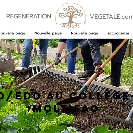
REGENERATION
VEGETALE.co
VEGETALE
Nouvelle page
Nouvelle page
Nouvelle page
accoglienza
D/EDD Au collège
Moltifao