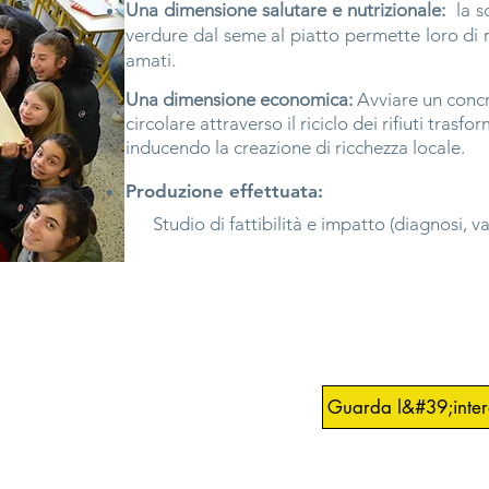
Una dimensione salutare e nutrizionale:
la 
verdure dal seme al piatto permette loro di r
amati.
Una dimensione economica:
Avviare un conc
circolare attraverso il riciclo dei rifiuti trasf
inducendo la creazione di ricchezza locale.
Produzione effettuata:
Studio di fattibilità e impatto (diagnosi, 
Guarda l&#39;inte