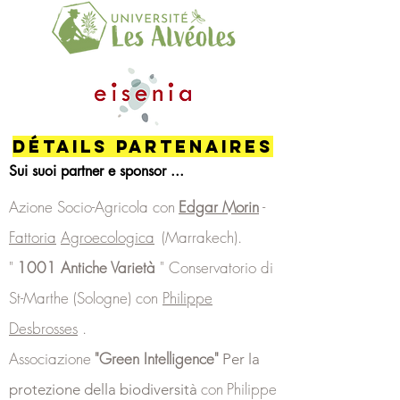
Détails PARTENAIRES
Sui suoi partner e sponsor ...
​
Azione Socio-Agricola con
Edgar Morin
-
Fattoria
Agroecologica
(Marrakech).
"
1001 Antiche Varietà
" Conservatorio di
St-Marthe (Sologne) con
Philippe
Desbrosses
.
Associazione
"Green Intelligence"
Per la
con
Philippe
protezione della biodiversità