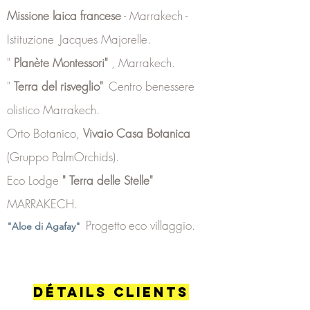
Missione laica francese
- Marrakech
-
Istituzione
Jacques Majorelle.
"
Planète Montessori"
, Marrakech.
"
Terra del risveglio"
Centro benessere
olistico Marrakech.
Orto Botanico,
Vivaio Casa Botanica
(Gruppo PalmOrchids).
Eco Lodge
"
Terra delle Stelle"
MARRAKECH.
Progetto
eco
villaggio.
"Aloe di Agafay"
Détails CLIENTS