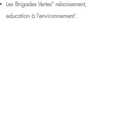
Les Brigades Vertes" reboisement,
education à l'environnement
"
.
Paese d'Avvène
( Village d'Avenir
) en Corse.
La
"Grainothèque de Reuilly
",
en Berry
Graine de vie,
les ambassadeurs
de la semences.
"
Planète Montessori"
, Marrakech.
"
Terre d’éveil"
Centre holistique
bien-être Marrakech.