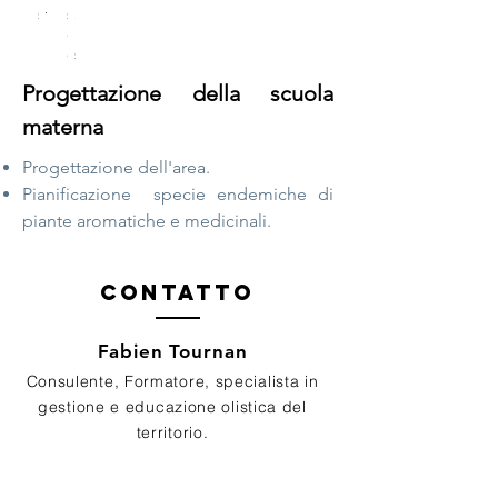
sol...
topographie...
serres
au
bassin...
et
plantes
du
sauvages
bassin...
locales...
Progettazione della scuola
materna
Progettazione dell'area.
Pianificazione
specie endemiche di
piante aromatiche e medicinali.
Contatto
Fabien Tournan
Consulente, Formatore, specialista in
gestione e educazione olistica del
territorio.
Contactez nous pour réaliser votre projet