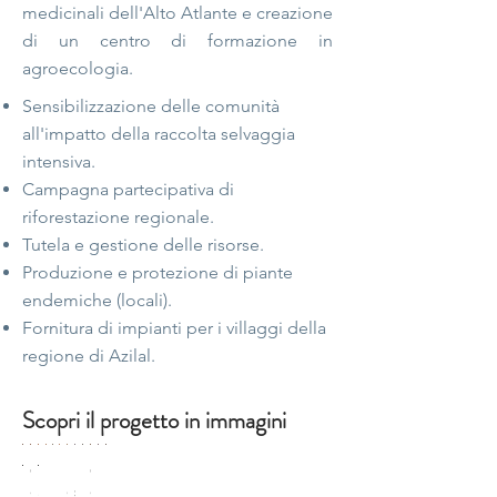
medicinali dell'Alto Atlante e creazione
di un centro di formazione in
agroecologia.
Sensibilizzazione delle comunità
all'impatto della raccolta selvaggia
intensiva.
Campagna partecipativa di
riforestazione regionale.
Tutela e gestione delle risorse.
Produzione e protezione di piante
endemiche (locali).
Fornitura di impianti per i villaggi della
regione di Azilal.
Scopri il progetto in immagini
Terrain
Compas
Traçage
Faire
Installation
Formation
Construction
nu...
égyptien...
au
la
des
sensibilisation
du